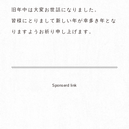
旧年中は大変お世話になりました。
皆様にとりまして新しい年が幸多き年とな
りますようお祈り申し上げます。
トップページ
龍弥デザインとは
主な事業内容
制作実績
Sponserd link
制作の流れ
制作料金
よくあるご質問
お問い合わせ