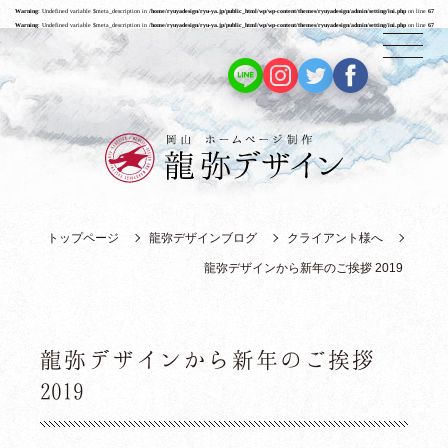
Warning
: Undefined variable $meta_description in
/home/ryuyadesign/ryu-ya.jp/public_html/wp/wp-content/themes/ryuyadesign/admin/setting/ini.php
on line
67
Warning
: Undefined variable $meta_description in
/home/ryuyadesign/ryu-ya.jp/public_html/wp/wp-content/themes/ryuyadesign/admin/setting/ini.php
on line
67
トップページ
龍弥デザインブログ
クライアント様へ
龍弥デザインから新年のご挨拶 2019
龍弥デザインから新年のご挨拶
2019