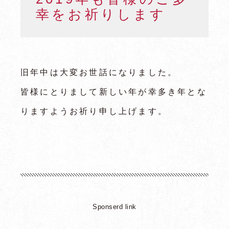
幸をお祈りします
旧年中は大変お世話になりました。
皆様にとりまして新しい年が幸多き年とな
りますようお祈り申し上げます。
トップページ
龍弥デザインとは
主な事業内容
制作実績
Sponserd link
制作の流れ
制作料金