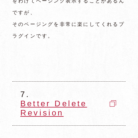
をわけてページング表示することがあるん
お問い合わせ
ですが、
ブログ
そのページングを非常に楽にしてくれるプ
ラグインです。
お知らせ
プライバシーポリシー
関連リンク
サイトマップ
7.
Better Delete
Revision