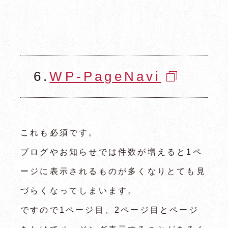
6.
WP-PageNavi
トップページ
龍弥デザインとは
これも必須です。
主な事業内容
ブログやお知らせでは件数が増えると1ペ
制作実績
ージに表示されるものが多くなりとても見
制作の流れ
づらくなってしまいます。
制作料金
ですので1ページ目、2ページ目とページ
よくあるご質問