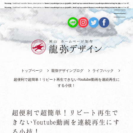
Warning
: Undefined variable $meta_description in
/home/ryuyadesign/ryu-ya.jp/public_html/wp/wp-content/themes/ryuyadesign/admin/setting/ini.php
on line
67
Warning
: Undefined variable $meta_description in
/home/ryuyadesign/ryu-ya.jp/public_html/wp/wp-content/themes/ryuyadesign/admin/setting/ini.php
on line
67
トップページ
龍弥デザインブログ
ライフハック
超便利で超簡単！リピート再生できないYoutube動画を連続再生に
する小技！
超便利で超簡単！リピート再生で
きないYoutube動画を連続再生にす
る小技！