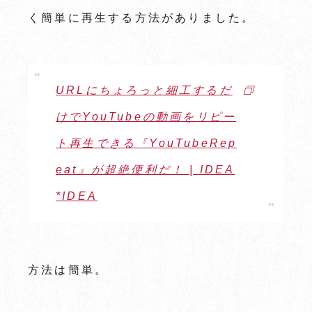
く簡単に再生する方法がありました。
URLにちょろっと細工するだ
けでYouTubeの動画をリピー
ト再生できる『YouTubeRep
eat』が超絶便利だ！ | IDEA
*IDEA
方法は簡単。