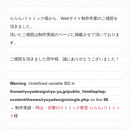
ららら♪リトミック様から、Webサイト制作作業のご感想を
トップページ
頂きました。
頂いたご感想は制作実績のページに掲載させて頂いておりま
龍弥デザインとは
す。
主な事業内容
ご感想を頂きました田中様、誠にありがとうございました！
制作実績
制作の流れ
Warning
: Undefined variable $ID in
制作料金
/home/ryuyadesign/ryu-ya.jp/public_html/wp/wp-
よくあるご質問
content/themes/ryuyadesign/single.php
on line
86
→ 制作実績：
岡山・赤磐のリトミック教室 ららら♪リトミッ
お問い合わせ
ク
様
ブログ