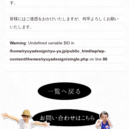
す。
龍弥デザインとは
皆様にはご迷惑をおかけいたしますが、何卒よろしくお願い
主な事業内容
いたします。
制作実績
Warning
: Undefined variable $ID in
制作の流れ
/home/ryuyadesign/ryu-ya.jp/public_html/wp/wp-
制作料金
content/themes/ryuyadesign/single.php
on line
86
よくあるご質問
お問い合わせ
一覧へ戻る
ブログ
お知らせ
プライバシーポリシー
関連リンク
サイトマップ