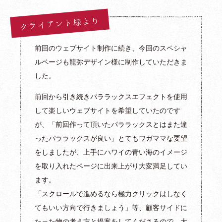
クライアント様より
前回のウェブサイト制作に続き、今回のスペシャ
ルページも龍弥デザイン様に制作していただきま
した。
前回から引き続きパララックスエフェクトを使用
トップページ
して楽しいウェブサイトを希望していたのです
が、「前回作って頂いたパララックスとはまた違
龍弥デザインとは
ったパララックスが良い」とてもワガママな要望
主な事業内容
をしましたが、上手にハワイの青い海のイメージ
を取り入れたページに出来上がり大変満足してい
制作実績
ます。
制作の流れ
「スクロールで進めるなら極力クリックはしなく
てもいい方向で行きましょう」等、顧客サイドに
制作料金
たった物の考え方と提案をしてくださるので、大